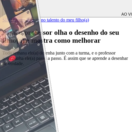
AO V
SIM! Quero investir no talento do meu filho(a)
Aqui o professor olha o desenho do seu
filho(a) e mostra
como melhorar
Toda semana ele(a) desenha junto com a turma, e o professor
acompanha ele(a) passo a passo. É assim que se aprende a desenhar
de verdade.