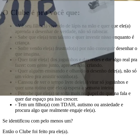
O Clube é pra você que:
›
Vê seu filho(a) vivendo de lápis na mão e quer que ele(a)
aprenda a desenhar de verdade, não só rabiscar.
›
Sabe que ele(a) tem talento e quer investir nisso enquanto é
criança.
›
Sofre vendo ele(a) frustrado(a) por não conseguir desenhar o
que imagina.
›
Quer tirar ele(a) dos joguinhos e das redes e dar algo real pra
fazer: com gente junto, aprendendo, criando.
›
Quer alguém ensinando e olhando o desenho dele(a), não só
um vídeo pra assistir sozinho(a).
›
Cansou de ver o tempo livre dele(a) virar só joguinhos e
quer uma rotina que ele(a) espera a semana inteira.
›
Percebe que ele(a) se solta mais no papel do que na fala e
quer dar espaço pra isso crescer.
›
Tem um filho(a) com TDAH, autismo ou ansiedade e
procura algo que realmente engaje ele(a).
Se identificou com pelo menos um?
Então o Clube foi feito pra ele(a).